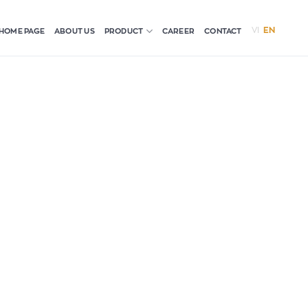
VI
EN
HOME PAGE
ABOUT US
CAREER
CONTACT
PRODUCT
spendisse magna. Ultrices sed scelerisque
faucibus fermentum sit arcu elementum
spendisse magna. Ultrices sed scelerisque
faucibus fermentum sit arcu elementum
spendisse magna. Ultrices sed scelerisque