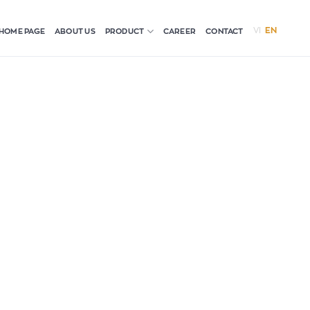
VI
EN
HOME PAGE
ABOUT US
CAREER
CONTACT
PRODUCT
spendisse magna. Ultrices sed scelerisque
faucibus fermentum sit arcu elementum
spendisse magna. Ultrices sed scelerisque
faucibus fermentum sit arcu elementum
spendisse magna. Ultrices sed scelerisque